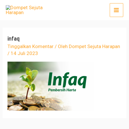
Lewati
Post
Mai
ke
navigation
Men
konten
infaq
Tinggalkan Komentar
/ Oleh
Dompet Sejuta Harapan
/
14 Juli 2023