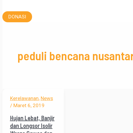
DONASI
peduli bencana nusanta
Kerelawanan
,
News
/
Maret 6, 2019
Hujan Lebat, Banjir
dan Longsor Isolir