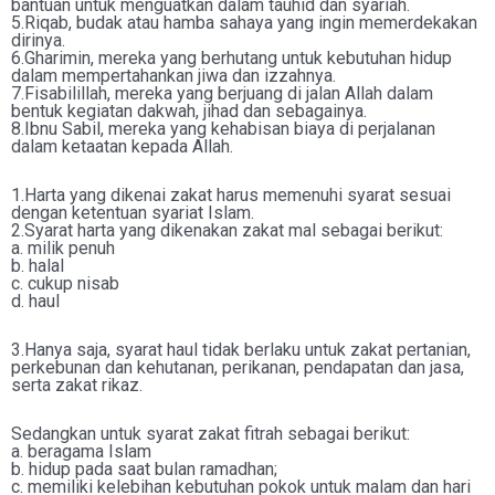
bantuan untuk menguatkan dalam tauhid dan syariah.
5.Riqab, budak atau hamba sahaya yang ingin memerdekakan
dirinya.
6.Gharimin, mereka yang berhutang untuk kebutuhan hidup
dalam mempertahankan jiwa dan izzahnya.
7.Fisabilillah, mereka yang berjuang di jalan Allah dalam
bentuk kegiatan dakwah, jihad dan sebagainya.
8.Ibnu Sabil, mereka yang kehabisan biaya di perjalanan
dalam ketaatan kepada Allah.
1.Harta yang dikenai zakat harus memenuhi syarat sesuai
dengan ketentuan syariat Islam.
2.Syarat harta yang dikenakan zakat mal sebagai berikut:
a. milik penuh
b. halal
c. cukup nisab
d. haul
3.Hanya saja, syarat haul tidak berlaku untuk zakat pertanian,
perkebunan dan kehutanan, perikanan, pendapatan dan jasa,
serta zakat rikaz.
Sedangkan untuk syarat zakat fitrah sebagai berikut:
a. beragama Islam
b. hidup pada saat bulan ramadhan;
c. memiliki kelebihan kebutuhan pokok untuk malam dan hari