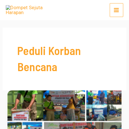
Lewati
Mai
ke
Men
konten
Peduli Korban
Bencana