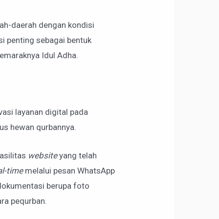
erah-daerah dengan kondisi
si penting sebagai bentuk
semaraknya Idul Adha.
si layanan digital pada
tus hewan qurbannya.
asilitas
website
yang telah
al-time
melalui pesan WhatsApp
 dokumentasi berupa foto
ara pequrban.