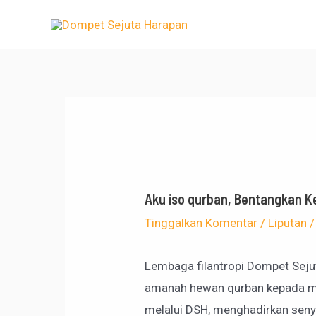
Lewati
Post
ke
navigation
konten
Aku iso qurban, Bentangkan Ke
Tinggalkan Komentar
/
Liputan
/
Lembaga filantropi Dompet Seju
amanah hewan qurban kepada ma
melalui DSH, menghadirkan senyu