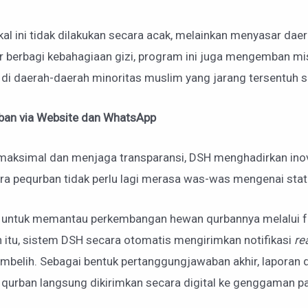
okal ini tidak dilakukan secara acak, melainkan menyasar da
r berbagi kebahagiaan gizi, program ini juga mengemban mi
 di daerah-daerah minoritas muslim yang jarang tersentuh 
urban via Website dan WhatsApp
ksimal dan menjaga transparansi, DSH menghadirkan inova
Para pequrban tidak perlu lagi merasa was-was mengenai sta
s untuk memantau perkembangan hewan qurbannya melalui f
n itu, sistem DSH secara otomatis mengirimkan notifikasi
re
embelih. Sebagai bentuk pertanggungjawaban akhir, laporan
 qurban langsung dikirimkan secara digital ke genggaman p