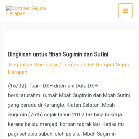
Lewati
Post
Mai
ke
navigation
Men
konten
Bingkisan untuk Mbah Sugimin dan Sutini
Tinggalkan Komentar
/
Liputan
/ Oleh
Dompet Sejuta
Harapan
(16/02), Team DSH ditemani Duta DSH
bersilaturahmi rumah Mbah Sugimin dan Mbah Sutini
yang berada di Karanglo, Klaten Selatan. Mbah
Sugimin (75th) sejak tahun 2012 tak bisa bekerja
kerena beliau menjadi korban tabrak lari. Ketika itu
pagi sehabis subuh, oleh pelaku, Mbah Sugimin