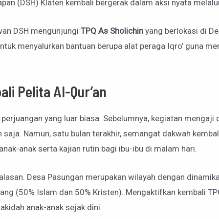
apan (DSH) Klaten kembali bergerak dalam aksi nyata melal
lawan DSH mengunjungi
TPQ As Sholichin
yang berlokasi di D
 untuk menyalurkan bantuan berupa alat peraga Iqro’ guna me
i Pelita Al-Qur’an
a perjuangan yang luar biasa. Sebelumnya, kegiatan mengaji 
n saja. Namun, satu bulan terakhir, semangat dakwah kemba
ak-anak serta kajian rutin bagi ibu-ibu di malam hari.
 alasan. Desa Pasungan merupakan wilayah dengan dinamika 
ang (50% Islam dan 50% Kristen). Mengaktifkan kembali TP
kidah anak-anak sejak dini.