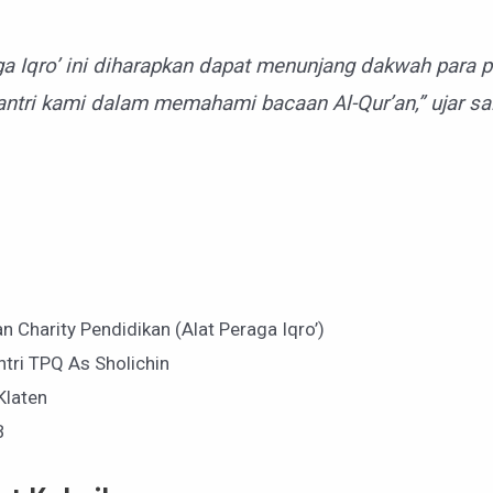
ga Iqro’ ini diharapkan dapat menunjang dakwah para 
tri kami dalam memahami bacaan Al-Qur’an,” ujar sal
n Charity Pendidikan (Alat Peraga Iqro’)
tri TPQ As Sholichin
Klaten
B