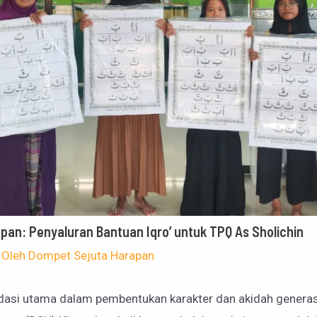
pan: Penyaluran Bantuan Iqro’ untuk TPQ As Sholichin
 Oleh
Dompet Sejuta Harapan
ndasi utama dalam pembentukan karakter dan akidah genera