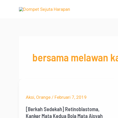
Lewati
ke
konten
bersama melawan k
Aksi
,
Orange
/
Februari 7, 2019
[Berkah Sedekah] Retinoblastoma,
Kanker Mata Kedua Bola Mata Aisyah