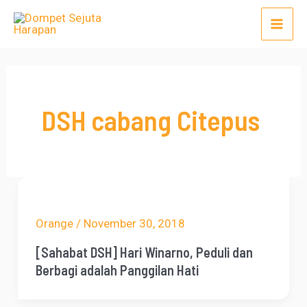
Lewati
Mai
ke
Men
konten
DSH cabang Citepus
Orange
/
November 30, 2018
[Sahabat DSH] Hari Winarno, Peduli dan
Berbagi adalah Panggilan Hati