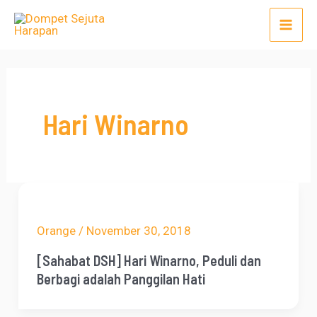
Lewati
Mai
ke
Men
konten
Hari Winarno
Orange
/
November 30, 2018
[Sahabat DSH] Hari Winarno, Peduli dan
Berbagi adalah Panggilan Hati