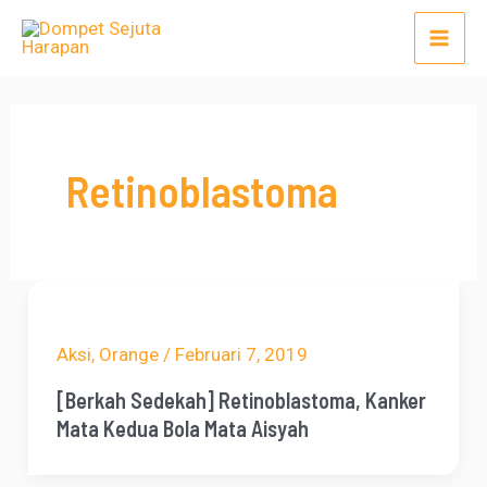
Lewati
Mai
ke
Men
konten
Retinoblastoma
Aksi
,
Orange
/
Februari 7, 2019
[Berkah Sedekah] Retinoblastoma, Kanker
Mata Kedua Bola Mata Aisyah