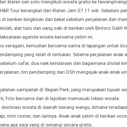
ari klaten san solo mengikuti wisata gratis ke tawangman
 H&R Tour berangkat dari Klaten Jam 07.11 wib. Sebelum 
k di berikan bingkisan dan bekal sebelum perjalanan dan me
kolah, alat tulis dan uang saki di berikan oleh Bintoro Galih
laksanaan agenda wisata bersama yatim ini.
kaos seragam, kemudian bersama-sama di lapangan untuk do
damping yang telah di tentukan. Selama perjalanan anak-a
sebelum safar, doa naik kendaraan dan bagaimana sholat ket
perjalanan, tim pendamping dari DSH mengajak anak-anak un
jalanan sampailah di Skipan Park, yang merupakan tujuan wii
rk, foto bersama dan di lajutkan memasuki lokasi wisata.
u destinasi wisata di daerah tawang wangu, dimana teradap
pi, mini coster, dan lainnya. Anak-anak yatim di berikan voce
na apa saja yang di senangi secara gratis.