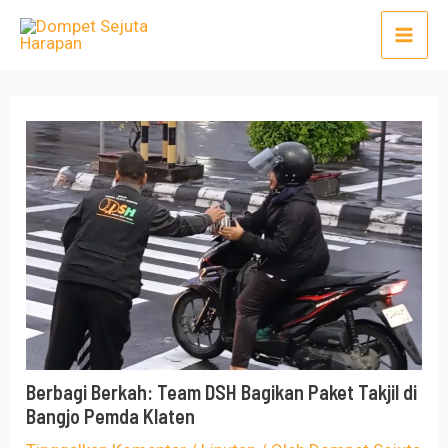
Lewati
Post
Mai
ke
navigation
Men
konten
Berbagi Berkah: Team DSH Bagikan Paket Takjil di
Bangjo Pemda Klaten