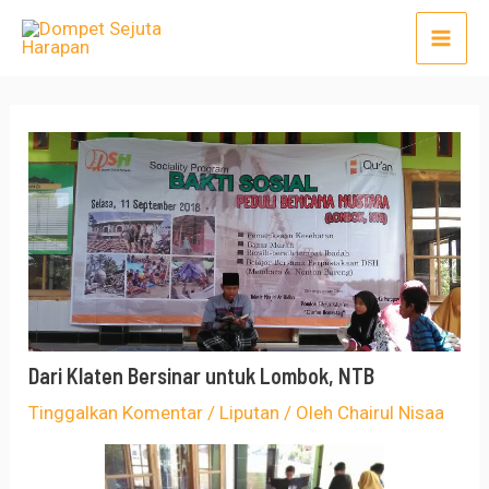
Lewati
Post
Mai
ke
navigation
Men
konten
Dari Klaten Bersinar untuk Lombok, NTB
Tinggalkan Komentar
/
Liputan
/ Oleh
Chairul Nisaa