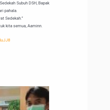
 Sedekah Subuh DSH, Bapak
i pahala.
wat Sedekah.”
uk kita semua, Aaminn.
NuJJ8