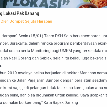
g Lokasi Pak Danang
 Oleh
Dompet Sejuta Harapan
Harapan” Senin (15/01) Team DSH Solo berkesempatan unt
Sumber, Surakarta, dalam rangka program pemberdayaan eko
modal usaha serta Monitoring bagi UMKM yang terkendala m
alan Nasi Goreng dan Seblak, selain itu beliau juga bekerja 
a.
ahun 2019 awalnya beliau berjualan di sekitar Manahan na
pindah ke Jalan Pajajaran Sumber dengan peralatan seadany
n kursi saja, jadi pelangan tidak tau kalau kami jualan atau
 sudah buka, dan bisa digunakan untuk keliling. Saya ucapkan
ya semakin berkembang” Kata Bapak Danang