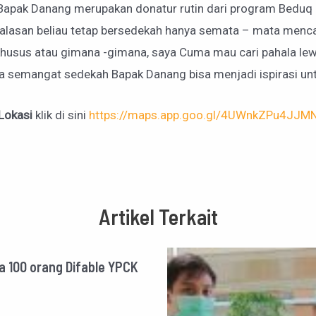
Bapak Danang merupakan donatur rutin dari program Beduq
lasan beliau tetap bersedekah hanya semata – mata mencar
 khusus atau gimana -gimana, saya Cuma mau cari pahala le
semangat sedekah Bapak Danang bisa menjadi ispirasi unt
Lokasi
klik di sini
https://maps.app.goo.gl/4UWnkZPu4JJM
Artikel Terkait
a 100 orang Difable YPCK