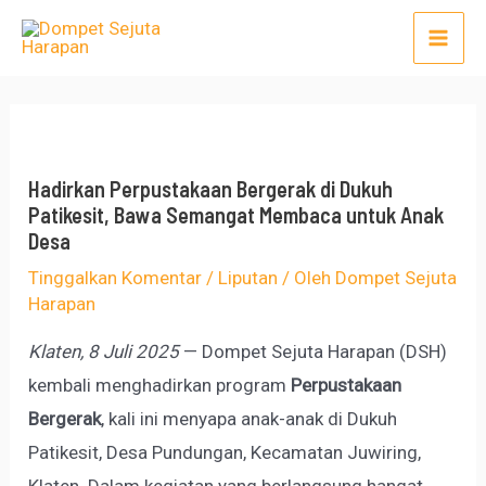
Lewati
Post
Mai
ke
navigation
Men
konten
Hadirkan Perpustakaan Bergerak di Dukuh
Patikesit, Bawa Semangat Membaca untuk Anak
Desa
Tinggalkan Komentar
/
Liputan
/ Oleh
Dompet Sejuta
Harapan
Klaten, 8 Juli 2025
— Dompet Sejuta Harapan (DSH)
kembali menghadirkan program
Perpustakaan
Bergerak
, kali ini menyapa anak-anak di Dukuh
Patikesit, Desa Pundungan, Kecamatan Juwiring,