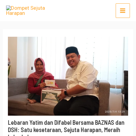
Lewati
Post
Mai
ke
navigation
Men
konten
Lebaran Yatim dan Difabel Bersama BAZNAS dan
DSH: Satu kesetaraan, Sejuta Harapan, Meraih