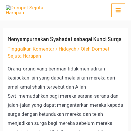
Lewati
Post
Mai
ke
navigation
Men
konten
Menyempurnakan Syahadat sebagai Kunci Surga
Tinggalkan Komentar
/
Hidayah
/ Oleh
Dompet
Sejuta Harapan
Orang-orang yang beriman tidak menjadikan
kesibukan lain yang dapat melalaikan mereka dari
amal-amal shalih tersebut dan Allah
Swt memudahkan bagi mereka sarana-sarana dan
jalan-jalan yang dapat mengantarkan mereka kepada
surga dengan ketundukan mereka dan telah
menjadikan surga bagi mereka sebelum mereka