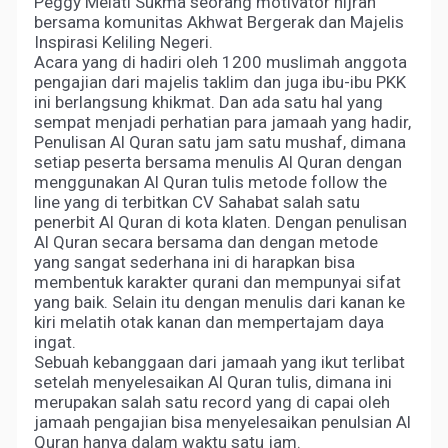
Peggy Melati Sukma seorang motivator hijrah
bersama komunitas Akhwat Bergerak dan Majelis
Inspirasi Keliling Negeri.
Acara yang di hadiri oleh 1200 muslimah anggota
pengajian dari majelis taklim dan juga ibu-ibu PKK
ini berlangsung khikmat. Dan ada satu hal yang
sempat menjadi perhatian para jamaah yang hadir,
Penulisan Al Quran satu jam satu mushaf, dimana
setiap peserta bersama menulis Al Quran dengan
menggunakan Al Quran tulis metode follow the
line yang di terbitkan CV Sahabat salah satu
penerbit Al Quran di kota klaten. Dengan penulisan
Al Quran secara bersama dan dengan metode
yang sangat sederhana ini di harapkan bisa
membentuk karakter qurani dan mempunyai sifat
yang baik. Selain itu dengan menulis dari kanan ke
kiri melatih otak kanan dan mempertajam daya
ingat.
Sebuah kebanggaan dari jamaah yang ikut terlibat
setelah menyelesaikan Al Quran tulis, dimana ini
merupakan salah satu record yang di capai oleh
jamaah pengajian bisa menyelesaikan penulsian Al
Quran hanya dalam waktu satu jam.