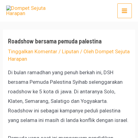
Lewati
Post
Mai
ke
navigation
Men
konten
Roadshow bersama pemuda palestina
Tinggalkan Komentar
/
Liputan
/ Oleh
Dompet Sejuta
Harapan
Di bulan ramadhan yang penuh berkah ini, DSH
bersama Pemuda Palestina Syihab selenggarakan
roadshow ke 5 kota di jawa. Di antaranya Solo,
Klaten, Semarang, Salatigo dan Yogyakarta.
Roadshow ini sebagai kampanye peduli palestina
yang selama ini masih di landa konflik dengan israel.