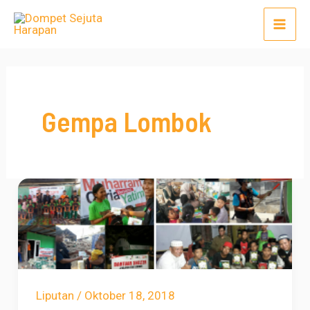
Lewati
Mai
ke
Men
konten
Gempa Lombok
Liputan
/
Oktober 18, 2018