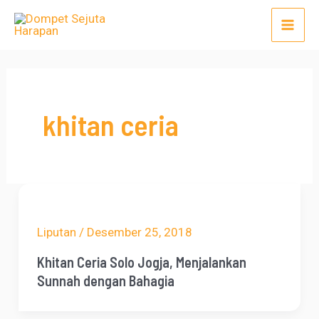
Lewati
Mai
ke
Men
konten
khitan ceria
Liputan
/
Desember 25, 2018
Khitan Ceria Solo Jogja, Menjalankan
Sunnah dengan Bahagia