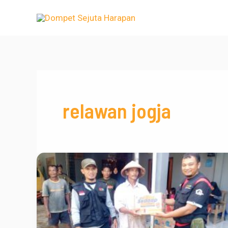
Lewati
ke
konten
relawan jogja