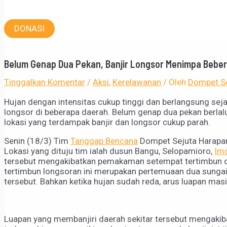
DONASI
Belum Genap Dua Pekan, Banjir Longsor Menimpa Beber
Tinggalkan Komentar
/
Aksi
,
Kerelawanan
/ Oleh
Dompet Se
Hujan dengan intensitas cukup tinggi dan berlangsung sej
longsor di beberapa daerah. Belum genap dua pekan berlalu
lokasi yang terdampak banjir dan longsor cukup parah.
Senin (18/3) Tim
Tanggap Bencana
Dompet Sejuta Harapan
Lokasi yang dituju tim ialah dusun Bangu, Selopamioro,
Imo
tersebut mengakibatkan pemakaman setempat tertimbun dan
tertimbun longsoran ini merupakan pertemuaan dua sungai,
tersebut. Bahkan ketika hujan sudah reda, arus luapan mas
Luapan yang membanjiri daerah sekitar tersebut mengakib