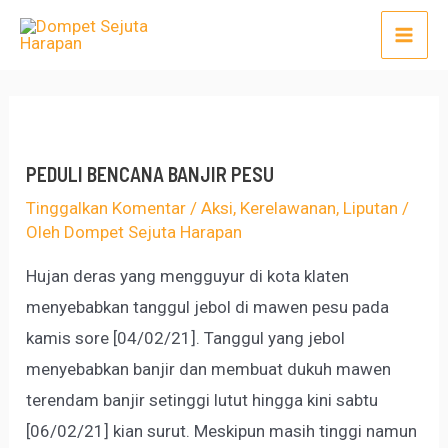
Lewati
Post
Mai
ke
navigation
Men
konten
PEDULI BENCANA BANJIR PESU
Tinggalkan Komentar
/
Aksi
,
Kerelawanan
,
Liputan
/
Oleh
Dompet Sejuta Harapan
Hujan deras yang mengguyur di kota klaten
menyebabkan tanggul jebol di mawen pesu pada
kamis sore [04/02/21]. Tanggul yang jebol
menyebabkan banjir dan membuat dukuh mawen
terendam banjir setinggi lutut hingga kini sabtu
[06/02/21] kian surut. Meskipun masih tinggi namun