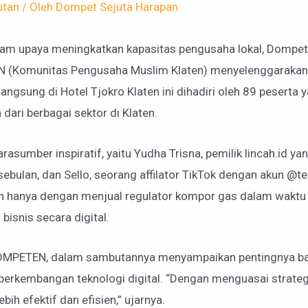
utan
/ Oleh
Dompet Sejuta Harapan
am upaya meningkatkan kapasitas pengusaha lokal, Dompet
(Komunitas Pengusaha Muslim Klaten) menyelenggarakan se
langsung di Hotel Tjokro Klaten ini dihadiri oleh 89 peserta 
ari berbagai sektor di Klaten.
asumber inspiratif, yaitu Yudha Trisna, pemilik lincah.id y
ebulan, dan Sello, seorang affilator TikTok dengan akun @
ah hanya dengan menjual regulator kompor gas dalam waktu 
bisnis secara digital.
MPETEN, dalam sambutannya menyampaikan pentingnya bag
perkembangan teknologi digital. “Dengan menguasai strategi 
h efektif dan efisien,” ujarnya.