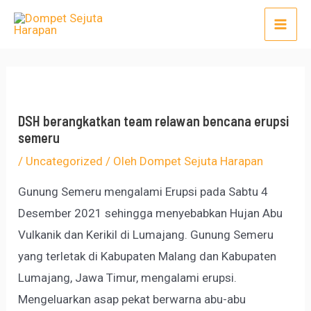
Lewati
Post
Mai
ke
navigation
Men
konten
DSH berangkatkan team relawan bencana erupsi
semeru
/
Uncategorized
/ Oleh
Dompet Sejuta Harapan
Gunung Semeru mengalami Erupsi pada Sabtu 4
Desember 2021 sehingga menyebabkan Hujan Abu
Vulkanik dan Kerikil di Lumajang. Gunung Semeru
yang terletak di Kabupaten Malang dan Kabupaten
Lumajang, Jawa Timur, mengalami erupsi.
Mengeluarkan asap pekat berwarna abu-abu