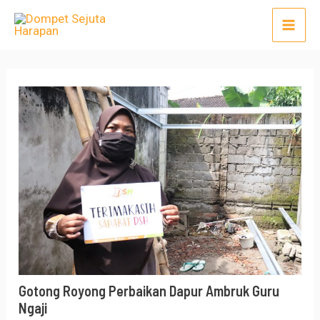
Lewati
Post
Mai
ke
navigation
Men
konten
Gotong Royong Perbaikan Dapur Ambruk Guru
Ngaji