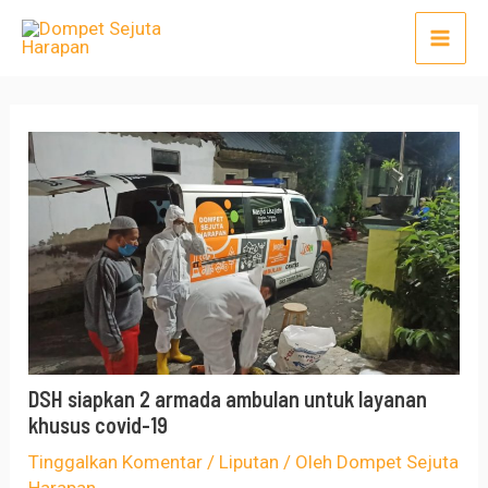
Lewati
Post
Mai
ke
navigation
Men
konten
DSH siapkan 2 armada ambulan untuk layanan
khusus covid-19
Tinggalkan Komentar
/
Liputan
/ Oleh
Dompet Sejuta
Harapan