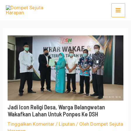
Lewati
Post
Mai
ke
navigation
Men
konten
Jadi Icon Religi Desa, Warga Belangwetan
Wakafkan Lahan Untuk Ponpes Ke DSH
Tinggalkan Komentar
/
Liputan
/ Oleh
Dompet Sejuta
Harapan