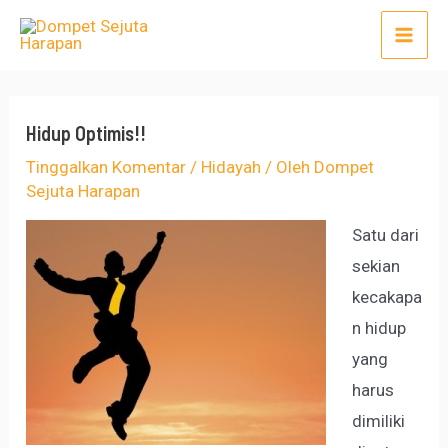
Lewati
Post
Mai
ke
navigation
Men
konten
Hidup Optimis!!
Tinggalkan Komentar
/
Hidayah
/ Oleh
Dompet
Sejuta Harapan
Satu dari
sekian
kecakapa
n hidup
yang
harus
dimiliki