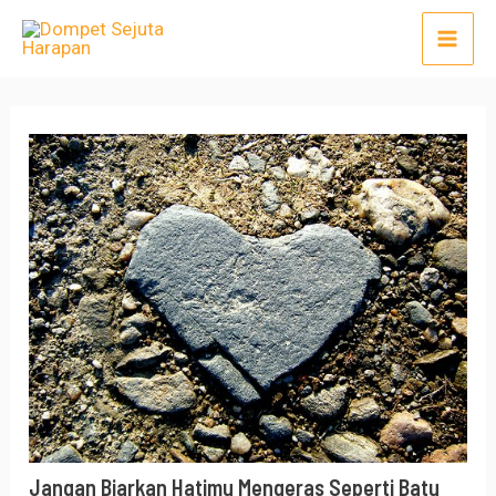
Lewati
Post
Mai
ke
navigation
Men
konten
Jangan Biarkan Hatimu Mengeras Seperti Batu