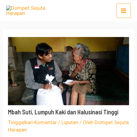
Lewati
Post
Mai
ke
navigation
Men
konten
Mbah Suti, Lumpuh Kaki dan Halusinasi Tinggi
Tinggalkan Komentar
/
Liputan
/ Oleh
Dompet Sejuta
Harapan