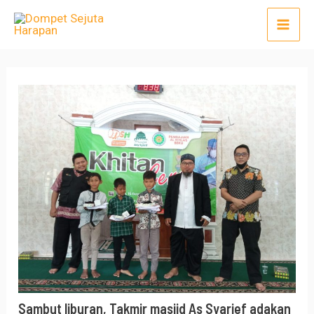
Lewati
Post
Mai
ke
navigation
Men
konten
Sambut liburan, Takmir masjid As Syarief adakan