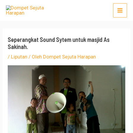
Lewati
Post
Mai
ke
navigation
Men
konten
Seperangkat Sound Sytem untuk masjid As
Sakinah.
/
Liputan
/ Oleh
Dompet Sejuta Harapan