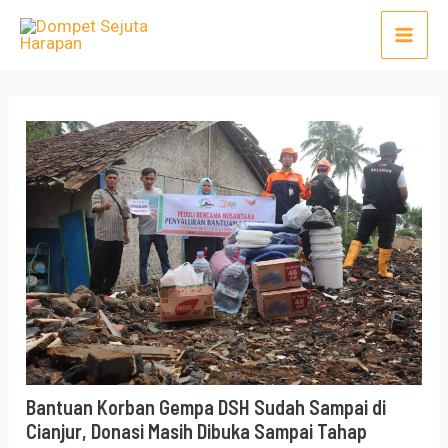
Lewati
Post
Mai
ke
navigation
Men
konten
Bantuan Korban Gempa DSH Sudah Sampai di
Cianjur, Donasi Masih Dibuka Sampai Tahap