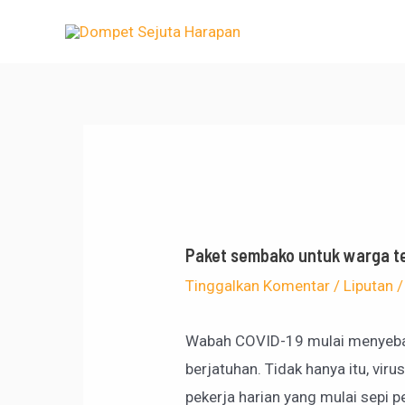
Lewati
Post
ke
navigation
konten
Paket sembako untuk warga t
Tinggalkan Komentar
/
Liputan
/
Wabah COVID-19 mulai menyebar 
berjatuhan. Tidak hanya itu, vi
pekerja harian yang mulai sepi 