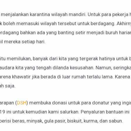
 menjalankan karantina wilayah mandiri. Untuk para pekerja h
k boleh memasuki wilayah tersebut untuk berdagang. Akhirn
erdagang bahkan ada yang banting setir menjadi buruh harian
 mereka setiap hari.
gitu memilukan, banyak dari kita yang tergerak hatinya untu
ra kita yang tengah dilanda kesusahan. Namun, seringkali
rena khawatir jika berada di luar rumah terlalu lama. Kare
h saja.
arapan (
DSH
) membuka donasi untuk para donatur yang ing
 ini untuk kemudian kami salurkan. Penyaluran bantuan ini
risi beras, minyak, gula pasir, biskuit, kurma, dan sabun.