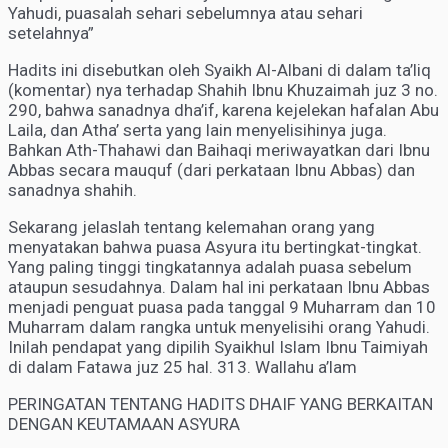
Yahudi, puasalah sehari sebelumnya atau sehari
setelahnya”
Hadits ini disebutkan oleh Syaikh Al-Albani di dalam ta’liq
(komentar) nya terhadap Shahih Ibnu Khuzaimah juz 3 no.
290, bahwa sanadnya dha’if, karena kejelekan hafalan Abu
Laila, dan Atha’ serta yang lain menyelisihinya juga.
Bahkan Ath-Thahawi dan Baihaqi meriwayatkan dari Ibnu
Abbas secara mauquf (dari perkataan Ibnu Abbas) dan
sanadnya shahih.
Sekarang jelaslah tentang kelemahan orang yang
menyatakan bahwa puasa Asyura itu bertingkat-tingkat.
Yang paling tinggi tingkatannya adalah puasa sebelum
ataupun sesudahnya. Dalam hal ini perkataan Ibnu Abbas
menjadi penguat puasa pada tanggal 9 Muharram dan 10
Muharram dalam rangka untuk menyelisihi orang Yahudi.
Inilah pendapat yang dipilih Syaikhul Islam Ibnu Taimiyah
di dalam Fatawa juz 25 hal. 313. Wallahu a’lam
PERINGATAN TENTANG HADITS DHAIF YANG BERKAITAN
DENGAN KEUTAMAAN ASYURA