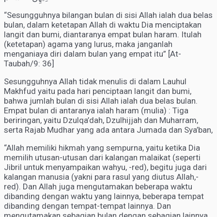
“Sesungguhnya bilangan bulan di sisi Allah ialah dua belas
bulan, dalam ketetapan Allah di waktu Dia menciptakan
langit dan bumi, diantaranya empat bulan haram. Itulah
(ketetapan) agama yang lurus, maka janganlah
menganiaya diri dalam bulan yang empat itu” [At-
Taubah/9: 36]
Sesungguhnya Allah tidak menulis di dalam Lauhul
Makhfud yaitu pada hari penciptaan langit dan bumi,
bahwa jumlah bulan di sisi Allah ialah dua belas bulan.
Empat bulan di antaranya ialah haram (mulia) : Tiga
beriringan, yaitu Dzulqa’dah, Dzulhijjah dan Muharram,
serta Rajab Mudhar yang ada antara Jumada dan Sya’ban,
“Allah memiliki hikmah yang sempurna, yaitu ketika Dia
memilih utusan-utusan dari kalangan malaikat (seperti
Jibril untuk menyampaikan wahyu, -red), begitu juga dari
kalangan manusia (yakni para rasul yang diutus Allah,-
red). Dan Allah juga mengutamakan beberapa waktu
dibanding dengan waktu yang lainnya, beberapa tempat
dibanding dengan tempat-tempat lainnya. Dan
mengutamakan sebagian bulan dengan sebagian lainnya,