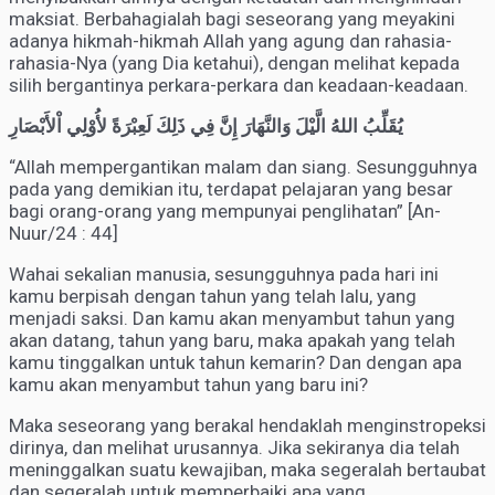
maksiat. Berbahagialah bagi seseorang yang meyakini
adanya hikmah-hikmah Allah yang agung dan rahasia-
rahasia-Nya (yang Dia ketahui), dengan melihat kepada
silih bergantinya perkara-perkara dan keadaan-keadaan.
يُقَلِّبُ اللهُ الَّيْلَ وَالنَّهَارَ إِنَّ فِي ذَلِكَ لَعِبْرَةً لأُوْلِي اْلأَبْصَارِ
“Allah mempergantikan malam dan siang. Sesungguhnya
pada yang demikian itu, terdapat pelajaran yang besar
bagi orang-orang yang mempunyai penglihatan” [An-
Nuur/24 : 44]
Wahai sekalian manusia, sesungguhnya pada hari ini
kamu berpisah dengan tahun yang telah lalu, yang
menjadi saksi. Dan kamu akan menyambut tahun yang
akan datang, tahun yang baru, maka apakah yang telah
kamu tinggalkan untuk tahun kemarin? Dan dengan apa
kamu akan menyambut tahun yang baru ini?
Maka seseorang yang berakal hendaklah menginstropeksi
dirinya, dan melihat urusannya. Jika sekiranya dia telah
meninggalkan suatu kewajiban, maka segeralah bertaubat
dan segeralah untuk memperbaiki apa yang