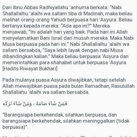
Dari Ibnu Abbas Radhiyallahu ‘anhuma berkata: “Nabi
Shallallalhu ‘alaihi wa sallam tiba di Madinah, maka beliau
melihat orang-orang Yahudi berpuasa hari ‘Asyura. Beliau
bertanya kepada mereka: “Ada apa ini?” Mereka
menjawab, “Ini adalah hari yang baik. Pada hari ini Allah
menyelamatkan Bani Israil dari musuh mereka. Maka Nabi
Musa berpuasa pada hari ini.” Nabi Shallallalhu ‘alaihi wa
sallam bersabda, “Saya lebih layak dengan nabi Musa
dibandingkan kalian.” Maka beliau berpuasa ‘Asyura dan
memerintahkan para shahabat untuk berpuasa ‘Asyura.
[Hadits Riwayat Bukhari]
Pada mulanya puasa Asyura diwajibkan, tetapi setelah
Allah mewajibkan puasa pada bulan Ramadhan, Rasulullah
Shallallahu ‘alaihi wa sallam bersabda.
فَمَنْ شَاءَ صَامَهُ ، وَمَنْ شَاءَ تَرَكَه
“Barangsiapa berkehendak, silahkan berpuasa, dan
barangsiapa berkehendak, silahkan meninggalkan (tidak
berpuasa)”.