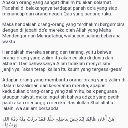
Apakah orang yang sangat dhalim itu akan selamat.
Padahal di belakangnya terdapat panah do’a yang siap
menancap dari orang negeri Qas yang sedang ruku.
Maka hendaklah orang-orang yang terdhalimi bergembira
dengan diijabahi do’a mereka oleh Allah yang Maha
Mendengar dan Mengetahui, walaupun selang beberapa
waktu.
Hendaklah mereka senang dan tenang, yaitu bahwa
orang-orang yang zalim itu akan celaka di dunia dan
akhirat. Dan bahwasanya Allah tidaklah menyelisihi
janjiNya, “akan tetapi kalian itu kaum yang tergesa-gesa”.
Adapun orang yang membantu orang-orang yang zalim di
dalam kezaliman dan kesesatan mereka, apapun
kedudukan orang-orang yang zalim itu, baik penguasa
ataupun rakyat, maka ingatlah bahwa adzab yang pedih
pasti akan menunggu mereka. Rasulullah Shallallahu
‘alaihi wa sallam bersabda.
مَنْ أَعَانَ ظَالِمًا لِيُدْحِضَ بِبَاطِلِهِ حَقًّا, فَقَدْ بَرِئَتْ مِنْهُ ذِمَّةُ اللهِ
وَرَسُوْلِهِ