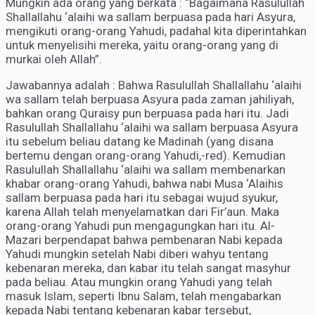
Mungkin ada orang yang berkata : “Bagaimana Rasulullah
Shallallahu ‘alaihi wa sallam berpuasa pada hari Asyura,
mengikuti orang-orang Yahudi, padahal kita diperintahkan
untuk menyelisihi mereka, yaitu orang-orang yang di
murkai oleh Allah”.
Jawabannya adalah : Bahwa Rasulullah Shallallahu ‘alaihi
wa sallam telah berpuasa Asyura pada zaman jahiliyah,
bahkan orang Quraisy pun berpuasa pada hari itu. Jadi
Rasulullah Shallallahu ‘alaihi wa sallam berpuasa Asyura
itu sebelum beliau datang ke Madinah (yang disana
bertemu dengan orang-orang Yahudi,-red). Kemudian
Rasulullah Shallallahu ‘alaihi wa sallam membenarkan
khabar orang-orang Yahudi, bahwa nabi Musa ‘Alaihis
sallam berpuasa pada hari itu sebagai wujud syukur,
karena Allah telah menyelamatkan dari Fir’aun. Maka
orang-orang Yahudi pun mengagungkan hari itu. Al-
Mazari berpendapat bahwa pembenaran Nabi kepada
Yahudi mungkin setelah Nabi diberi wahyu tentang
kebenaran mereka, dan kabar itu telah sangat masyhur
pada beliau. Atau mungkin orang Yahudi yang telah
masuk Islam, seperti Ibnu Salam, telah mengabarkan
kepada Nabi tentang kebenaran kabar tersebut,