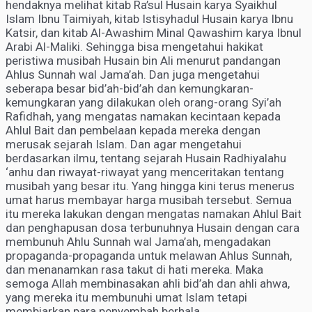
hendaknya melihat kitab Ra’sul Husain karya Syaikhul
Islam Ibnu Taimiyah, kitab Istisyhadul Husain karya Ibnu
Katsir, dan kitab Al-Awashim Minal Qawashim karya Ibnul
Arabi Al-Maliki. Sehingga bisa mengetahui hakikat
peristiwa musibah Husain bin Ali menurut pandangan
Ahlus Sunnah wal Jama’ah. Dan juga mengetahui
seberapa besar bid’ah-bid’ah dan kemungkaran-
kemungkaran yang dilakukan oleh orang-orang Syi’ah
Rafidhah, yang mengatas namakan kecintaan kepada
Ahlul Bait dan pembelaan kepada mereka dengan
merusak sejarah Islam. Dan agar mengetahui
berdasarkan ilmu, tentang sejarah Husain Radhiyalahu
‘anhu dan riwayat-riwayat yang menceritakan tentang
musibah yang besar itu. Yang hingga kini terus menerus
umat harus membayar harga musibah tersebut. Semua
itu mereka lakukan dengan mengatas namakan Ahlul Bait
dan penghapusan dosa terbunuhnya Husain dengan cara
membunuh Ahlu Sunnah wal Jama’ah, mengadakan
propaganda-propaganda untuk melawan Ahlus Sunnah,
dan menanamkan rasa takut di hati mereka. Maka
semoga Allah membinasakan ahli bid’ah dan ahli ahwa,
yang mereka itu membunuhi umat Islam tetapi
membiarkan para penyembah berhala.