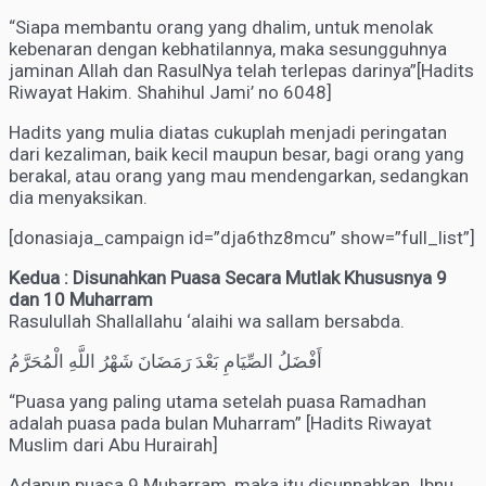
“Siapa membantu orang yang dhalim, untuk menolak
kebenaran dengan kebhatilannya, maka sesungguhnya
jaminan Allah dan RasulNya telah terlepas darinya”[Hadits
Riwayat Hakim. Shahihul Jami’ no 6048]
Hadits yang mulia diatas cukuplah menjadi peringatan
dari kezaliman, baik kecil maupun besar, bagi orang yang
berakal, atau orang yang mau mendengarkan, sedangkan
dia menyaksikan.
[donasiaja_campaign id=”dja6thz8mcu” show=”full_list”]
Kedua : Disunahkan Puasa Secara Mutlak Khususnya 9
dan 10 Muharram
Rasulullah Shallallahu ‘alaihi wa sallam bersabda.
أَفْضَلُ الصِّيَامِ بَعْدَ رَمَضَانَ شَهْرُ اللَّهِ الْمُحَرَّمُ
“Puasa yang paling utama setelah puasa Ramadhan
adalah puasa pada bulan Muharram” [Hadits Riwayat
Muslim dari Abu Hurairah]
Adapun puasa 9 Muharram, maka itu disunnahkan. Ibnu