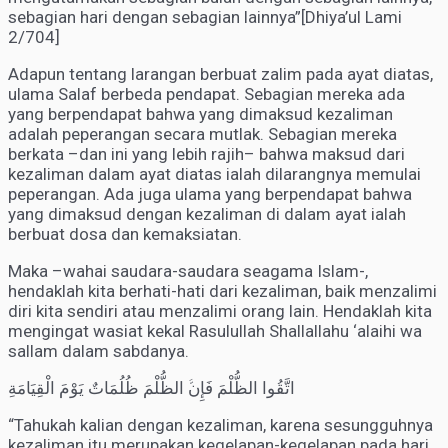
sebagian hari dengan sebagian lainnya”[Dhiya’ul Lami
2/704]
Adapun tentang larangan berbuat zalim pada ayat diatas,
ulama Salaf berbeda pendapat. Sebagian mereka ada
yang berpendapat bahwa yang dimaksud kezaliman
adalah peperangan secara mutlak. Sebagian mereka
berkata –dan ini yang lebih rajih– bahwa maksud dari
kezaliman dalam ayat diatas ialah dilarangnya memulai
peperangan. Ada juga ulama yang berpendapat bahwa
yang dimaksud dengan kezaliman di dalam ayat ialah
berbuat dosa dan kemaksiatan.
Maka –wahai saudara-saudara seagama Islam-,
hendaklah kita berhati-hati dari kezaliman, baik menzalimi
diri kita sendiri atau menzalimi orang lain. Hendaklah kita
mengingat wasiat kekal Rasulullah Shallallahu ‘alaihi wa
sallam dalam sabdanya.
اتَّقُوا الظُّلْمَ فَإِنﱠ الظُّلْمَ ظُلُمَاتٌ يَوْمَ الْقِيَامَةِ
“Tahukah kalian dengan kezaliman, karena sesungguhnya
kezaliman itu merupakan kegelapan-kegelapan pada hari