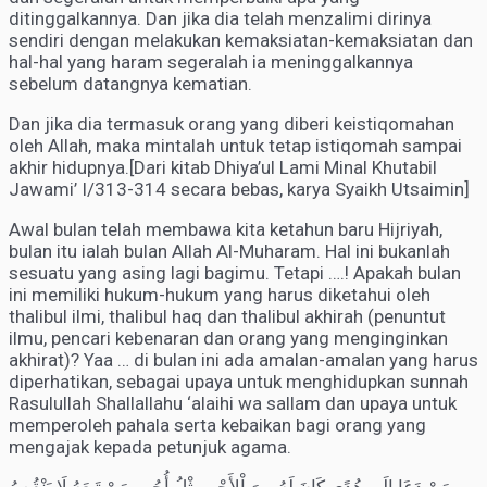
ditinggalkannya. Dan jika dia telah menzalimi dirinya
sendiri dengan melakukan kemaksiatan-kemaksiatan dan
hal-hal yang haram segeralah ia meninggalkannya
sebelum datangnya kematian.
Dan jika dia termasuk orang yang diberi keistiqomahan
oleh Allah, maka mintalah untuk tetap istiqomah sampai
akhir hidupnya.[Dari kitab Dhiya’ul Lami Minal Khutabil
Jawami’ I/313-314 secara bebas, karya Syaikh Utsaimin]
Awal bulan telah membawa kita ketahun baru Hijriyah,
bulan itu ialah bulan Allah Al-Muharam. Hal ini bukanlah
sesuatu yang asing lagi bagimu. Tetapi ….! Apakah bulan
ini memiliki hukum-hukum yang harus diketahui oleh
thalibul ilmi, thalibul haq dan thalibul akhirah (penuntut
ilmu, pencari kebenaran dan orang yang menginginkan
akhirat)? Yaa … di bulan ini ada amalan-amalan yang harus
diperhatikan, sebagai upaya untuk menghidupkan sunnah
Rasulullah Shallallahu ‘alaihi wa sallam dan upaya untuk
memperoleh pahala serta kebaikan bagi orang yang
mengajak kepada petunjuk agama.