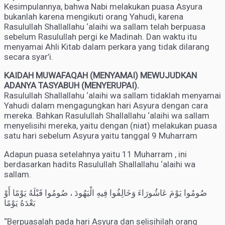
Kesimpulannya, bahwa Nabi melakukan puasa Asyura
bukanlah karena mengikuti orang Yahudi, karena
Rasulullah Shallallahu ‘alaihi wa sallam telah berpuasa
sebelum Rasulullah pergi ke Madinah. Dan waktu itu
menyamai Ahli Kitab dalam perkara yang tidak dilarang
secara syar’i.
KAIDAH MUWAFAQAH (MENYAMAI) MEWUJUDKAN
ADANYA TASYABUH (MENYERUPAI).
Rasulullah Shallallahu ‘alaihi wa sallam tidaklah menyamai
Yahudi dalam mengagungkan hari Asyura dengan cara
mereka. Bahkan Rasulullah Shallallahu ‘alaihi wa sallam
menyelisihi mereka, yaitu dengan (niat) melakukan puasa
satu hari sebelum Asyura yaitu tanggal 9 Muharram
Adapun puasa setelahnya yaitu 11 Muharram , ini
berdasarkan hadits Rasulullah Shallallahu ‘alaihi wa
sallam.
صُومُوا يَوْمَ عَاشُورَاءَ وَخَالِفُوا فِيهِ الْيَهُودَ ، صُومُوا قَبْلَهُ يَوْمًا أَوْ
بَعْدَهُ يَوْمًا
“Berpuasalah pada hari Asyura dan selisihilah orang