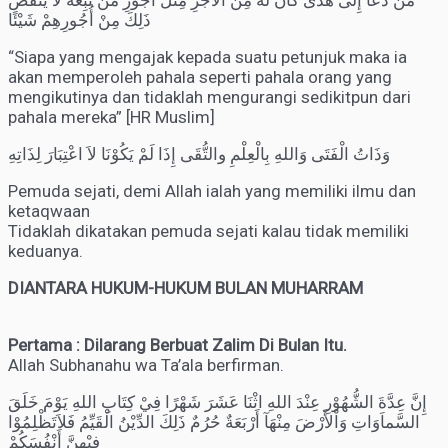
مَنْ دَعَا إِلَى هُدًى كَانَ لَهُ مِنَ اْلأَجْرِ مِثْلُ أُجُورِ مَنْ تَبِعَهُ لَا يَنْقُصُ
ذَلِكَ مِنْ أُجُورِهِمْ شَيْئًا
“Siapa yang mengajak kepada suatu petunjuk maka ia
akan memperoleh pahala seperti pahala orang yang
mengikutinya dan tidaklah mengurangi sedikitpun dari
pahala mereka” [HR Muslim]
وَذَاتُ الْفَتَى وَاللهِ بِالْعِلْمِ والتُّقَى إِذَا لَمْ يَكُوْنَا لاَ اعْتِبَارَ لِذَاتِهِ
Pemuda sejati, demi Allah ialah yang memiliki ilmu dan
ketaqwaan
Tidaklah dikatakan pemuda sejati kalau tidak memiliki
keduanya.
DIANTARA HUKUM-HUKUM BULAN MUHARRAM
Pertama : Dilarang Berbuat Zalim Di Bulan Itu.
Allah Subhanahu wa Ta’ala berfirman.
إِنَّ عِدَّةَ الشُّهُوْرِ عِنْدَ اللهِ اثْنَا عَشَرَ شَهْرًا فِيْ كِتَابِ اللهِ يَوْمَ خَلَقَ
السَّماَوَاتِ وَاْلأَرْضَ مِنْهَآ أَرْبَعَةٌ حُرُمٌ ذَلِكَ الدِّيْنُ الْقَيِّمُ فَلاَتَظْلِمُوْا
فِيْهِنَّ أَنْفُسَكُمْ