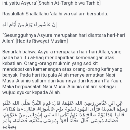
ini, yaitu Asyura”[Shahih At-Targhib wa Tarhib]
Rasulullah Shallallahu ‘alaihi wa sallam bersabda.
إِنَّ عَاشُورَاءَ يَوْمٌ مِنْ أَيَّامِ الهِ
“Sesungguhnya Asyura merupakan hari diantara hari-hari
Allah” [Hadits Riwayat Muslim]
Benarlah bahwa Asyura merupakan hari-hari Allah, yang
pada hari itu al-haq mendapatkan kemenangan atas
kebatilan. Orang-orang mukmin yang sedikit
mendapatkan kemenangan atas orang-orang kafir yang
banyak. Pada hari itu pula Allah menyelamatkan Nabi
Musa ‘Alaihis sallam dan kaumnya dari kejaran Fair’aun.
Maka berpuasalah Nabi Musa ‘Alaihis sallam sebagai
wujud syukur kepada Allah.
عَنِ ابْنِ عَبَّاسٍ رَضِيَ الله عَنْهُمَا، قَالَ: قَدِمَ النَّبِيُّ صَلَّى الله عَلَيْهِ
وَسَلَّمَ المَدِينَةَ فَرَأَى اليَهُودَ تَصُومُ يَوْمَ عَاشُورَاءَ، فَقَالَ: «مَا هَذَا؟»،
قَالُوا: هَذَا يَوْمٌ صَالِحٌ هَذَا يَوْمٌ نَجَّى الله بَنِي إِسْرَائِيلَ مِنْ عَدُوِّهِمْ،
فَصَامَهُ مُوسَى، قَالَ: «فَأَنَا أَحَقُّ بِمُوسَى مِنْكُمْ»، فَصَامَهُ، وَأَمَرَ
بِصِيَامِهِ