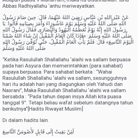
Abbas Radhiyallahu ‘anhu meriwayatkan.
عَنْ عَبْدِ اللهِ بْنِ عَبَّاسٍ رَضِيَ اللهُ عَنْهُمَا، قَالَ: حِينَ صَامَ رَسُولُ
اللهِ صَلَّى اللهُ عَلَيْهِ وَسَلَّمَ يَوْمَ عَاشُورَاءَ وَأَمَرَ بِصِيَامِهِ قَالُوا: يَا
رَسُولَ اللهِ إِنَّهُ يَوْمٌ تُعَظِّمُهُ الْيَهُودُ وَالنَّصَارَى فَقَالَ رَسُولُ اللهِ
صَلَّى اللهُ عَلَيْهِ وَسَلَّمَ: «فَإِذَا كَانَ الْعَامُ الْمُقْبِلُ إِنْ شَاءَ اللهُ صُمْنَا
الْيَوْمَ التَّاسِعَ» قَالَ: فَلَمْ يَأْتِ الْعَامُ الْمُقْبِلُ، حَتَّى تُوُفِّيَ رَسُولُ اللهِ
صَلَّى اللهُ عَلَيْهِ وَسَلَّمَ
“Ketika Rasulullah Shallallahu ‘alaihi wa sallam berpuasa
pada hari Asyura dan memerintahkan (para sahabat)
supaya berpuasa. Para sahabat berkata : “Wahai
Rasulullah Shallallahu ‘alaihi wa sallam, sesungguhnya
hari itu adalah hari yang diagungkan oleh Yahudi dan
Nasrani”, Maka Rasulullah Shallallahu ‘alaihi wa sallam
bersabda : “Pada tahun depan insya Allah kita puasa
tanggal 9”. Tetapi beliau wafat sebelum datangnya tahun
berikutnya”[Hadits Riwayat Muslim]
Di dalam hadits lain.
لَئِنْ بَقِيتُ إِلَى قَابِلٍ لأَصُومَنَّ التَّاسِعَ