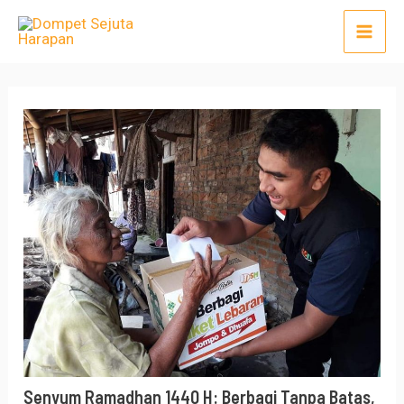
Lewati
Post
Mai
ke
navigation
Men
konten
Senyum Ramadhan 1440 H: Berbagi Tanpa Batas,